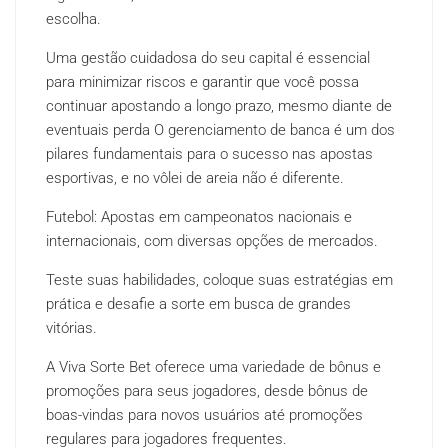
escolha.
Uma gestão cuidadosa do seu capital é essencial
para minimizar riscos e garantir que você possa
continuar apostando a longo prazo, mesmo diante de
eventuais perda O gerenciamento de banca é um dos
pilares fundamentais para o sucesso nas apostas
esportivas, e no vôlei de areia não é diferente.
Futebol: Apostas em campeonatos nacionais e
internacionais, com diversas opções de mercados.
Teste suas habilidades, coloque suas estratégias em
prática e desafie a sorte em busca de grandes
vitórias.
A Viva Sorte Bet oferece uma variedade de bônus e
promoções para seus jogadores, desde bônus de
boas-vindas para novos usuários até promoções
regulares para jogadores frequentes.