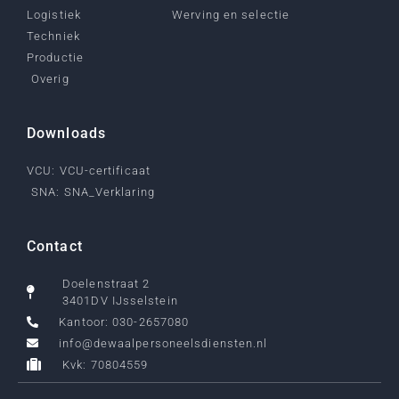
Logistiek
Werving en selectie
Techniek
Productie
Overig
Downloads
VCU: VCU-certificaat
SNA: SNA_Verklaring
Contact
Doelenstraat 2
3401DV IJsselstein
Kantoor: 030-2657080
info@dewaalpersoneelsdiensten.nl
Kvk: 70804559