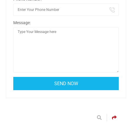
Message: