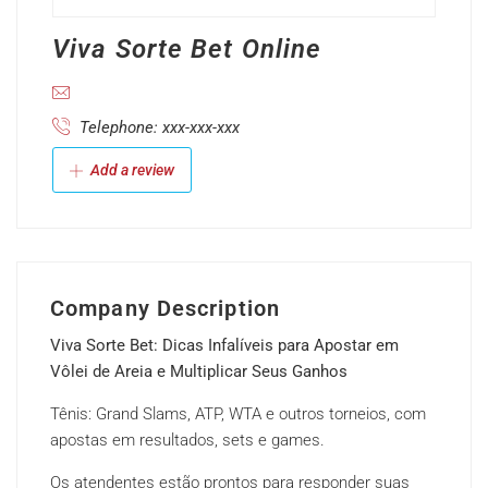
Viva Sorte Bet Online
Telephone: xxx-xxx-xxx
Add a review
Company Description
Viva Sorte Bet: Dicas Infalíveis para Apostar em
Vôlei de Areia e Multiplicar Seus Ganhos
Tênis: Grand Slams, ATP, WTA e outros torneios, com
apostas em resultados, sets e games.
Os atendentes estão prontos para responder suas