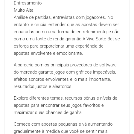
Entrosamento
Muito Alta
Análise de partidas, entrevistas com jogadores. No
entanto, é crucial entender que as apostas devem ser
encaradas como uma forma de entretenimento, e não
como uma fonte de renda garantid A Viva Sorte Bet se
esforça para proporcionar uma experiência de
apostas envolvente e emocionante.
A parceria com os principais provedores de software
do mercado garante jogos com gráficos impecáveis,
efeitos sonoros envolventes e, o mais importante,
resultados justos e aleatórios.
Explore diferentes temas, recursos bônus e níveis de
apostas para encontrar seus jogos favoritos e
maximizar suas chances de ganha
Comece com apostas pequenas e vá aumentando
gradualmente à medida que você se sentir mais