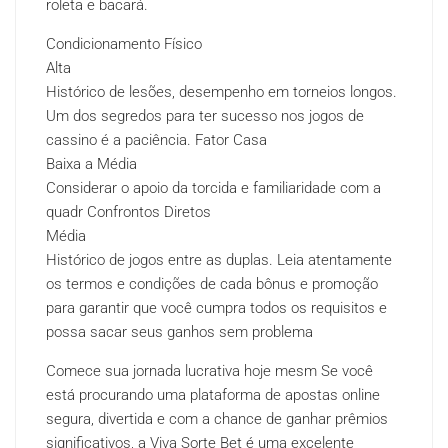
roleta e bacará.
Condicionamento Físico
Alta
Histórico de lesões, desempenho em torneios longos.
Um dos segredos para ter sucesso nos jogos de
cassino é a paciência. Fator Casa
Baixa a Média
Considerar o apoio da torcida e familiaridade com a
quadr Confrontos Diretos
Média
Histórico de jogos entre as duplas. Leia atentamente
os termos e condições de cada bônus e promoção
para garantir que você cumpra todos os requisitos e
possa sacar seus ganhos sem problema
Comece sua jornada lucrativa hoje mesm Se você
está procurando uma plataforma de apostas online
segura, divertida e com a chance de ganhar prêmios
significativos, a Viva Sorte Bet é uma excelente