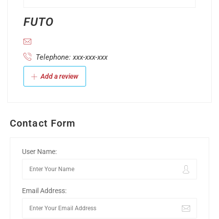
FUTO
Telephone: xxx-xxx-xxx
Add a review
Contact Form
User Name:
Email Address: