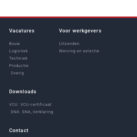
Vacatures
Voor werkgevers
Bouw
Uitzenden
Logistiek
Werving en selectie
Techniek
Productie
Overig
Downloads
VCU: VCU-certificaat
SNA: SNA_Verklaring
Contact