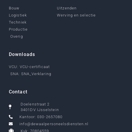
Bouw
Uitzenden
Logistiek
Werving en selectie
Techniek
Productie
Overig
Downloads
VCU: VCU-certificaat
SNA: SNA_Verklaring
Contact
Doelenstraat 2
3401DV IJsselstein
Kantoor: 030-2657080
info@dewaalpersoneelsdiensten.nl
Kvk: 70804559