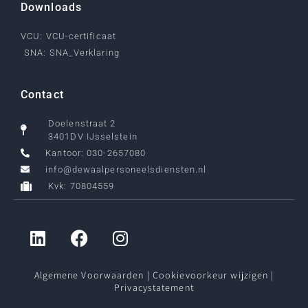
Downloads
VCU: VCU-certificaat
SNA: SNA_Verklaring
Contact
Doelenstraat 2
3401DV IJsselstein
Kantoor: 030-2657080
info@dewaalpersoneelsdiensten.nl
Kvk: 70804559
Algemene Voorwaarden
|
Cookievoorkeur wijzigen
|
Privacystatement