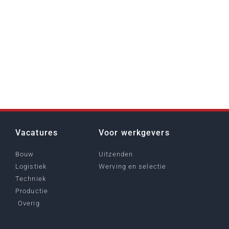
Vacatures
Voor werkgevers
Bouw
Uitzenden
Logistiek
Werving en selectie
Techniek
Productie
Overig