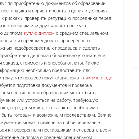
луг по приобретению документов об образовании.
 поставщика и сориентировать в ценах и условиях
ых рисках и проверить репутацию посредника перед
я к знакомым или друзьям, которые уже
ию диплома
куплю диплом
о среднем специальном
ем опыте и порекомендовать проверенного
ожных недобросовестных продавцов и сделать
приобретения диплома обязательно уточните все
я заказа, стоимость и способы оплаты. Также
информацию необходимо предоставить для
 тому, что процесс покупки диплома
кликните сюда
ебуется подготовка документов и проверка
еднем специальном образовании может быть
бучение или устроиться на работу, требующую
ако, перед тем как делать заказ, необходимо
и быть готовым к возможным последствиям. Важно
окументов может повлечь за собой серьезные
ться к проверенным поставщикам и следовать всем
иобретение диплома о среднем специальном