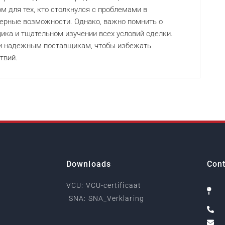
 для тех, кто столкнулся с проблемами в
ьерные возможности. Однако, важно помнить о
ка и тщательном изучении всех условий сделки.
 и надежным поставщикам, чтобы избежать
твий.
Downloads
Cont
VCU: VCU-certificaat
SNA: SNA_Verklaring