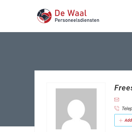
Free
Telep
Add 