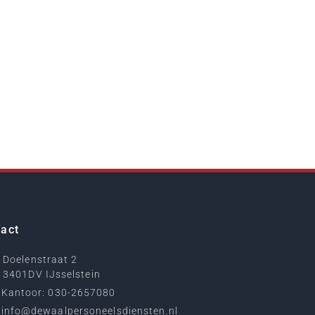
act
Doelenstraat 2
3401DV IJsselstein
Kantoor: 030-2657080
info@dewaalpersoneelsdiensten.nl