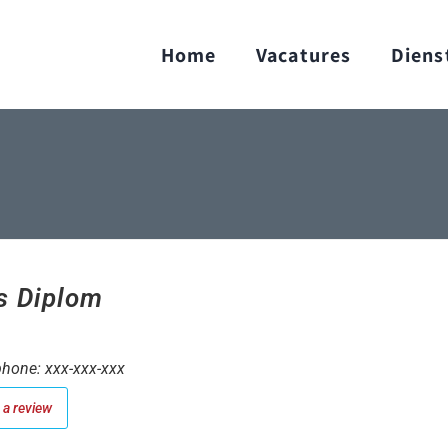
Home
Vacatures
Diens
s Diplom
hone: xxx-xxx-xxx
a review