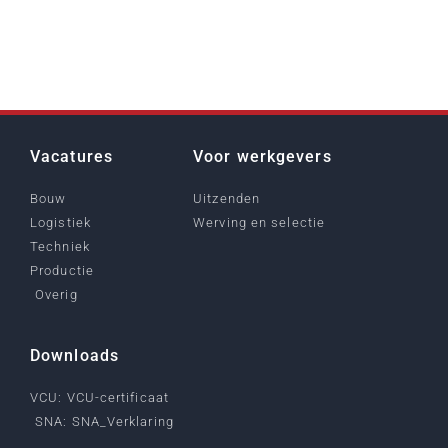
Vacatures
Voor werkgevers
Bouw
Uitzenden
Logistiek
Werving en selectie
Techniek
Productie
Overig
Downloads
VCU: VCU-certificaat
SNA: SNA_Verklaring