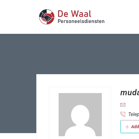
muda
Telep
Add 