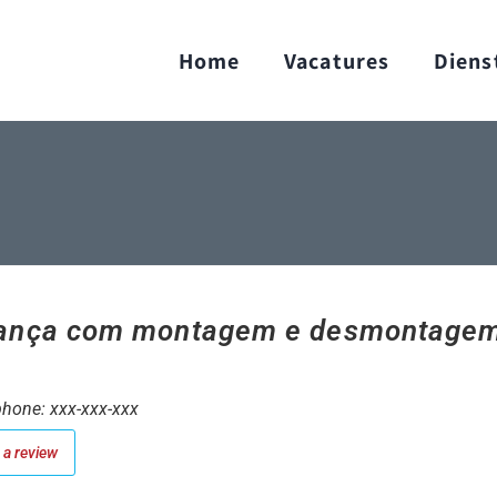
Home
Vacatures
Diens
nça com montagem e desmontagem
hone: xxx-xxx-xxx
a review