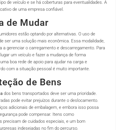
ipo de veículo e se há coberturas para eventualidades. A
cativo de uma empresa confiável.
ra de Mudar
midores estão optando por alternativas. O uso de
e ser uma solução mais econômica. Essa modalidade,
sta a gerenciar o carregamento e descarregamento. Para
alugar um veículo e fazer a mudança de forma
uma boa rede de apoio para ajudar na carga e
rdo com a situação pessoal é muito importante.
teção de Bens
ça
dos bens transportados deve ser uma prioridade.
das pode evitar prejuízos durante o deslocamento.
ços adicionais de embalagem, e embora isso possa
 segurança pode compensar. Itens como
is precisam de cuidados especiais, e um bom
urpresas indesejadas no fim do percurso.