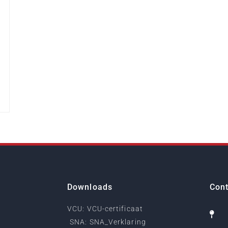
Downloads
Cont
VCU: VCU-certificaat
SNA: SNA_Verklaring