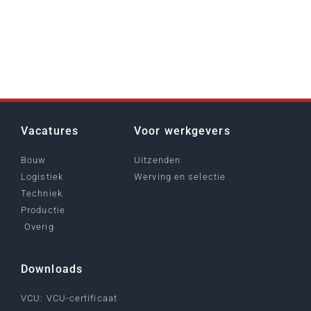
Vacatures
Voor werkgevers
Bouw
Uitzenden
Logistiek
Werving en selectie
Techniek
Productie
Overig
Downloads
VCU: VCU-certificaat