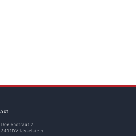
act
Doelenstraat 2
3401DV IJsselstein