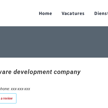
Home
Vacatures
Diens
ware development company
hone: xxx-xxx-xxx
a review