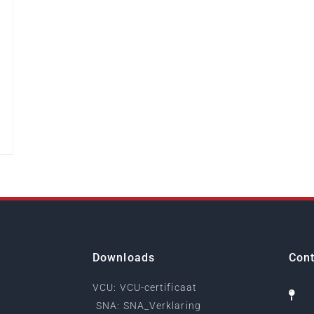
Downloads
Cont
VCU: VCU-certificaat
SNA: SNA_Verklaring