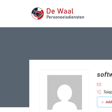
soft
Telep
Add 