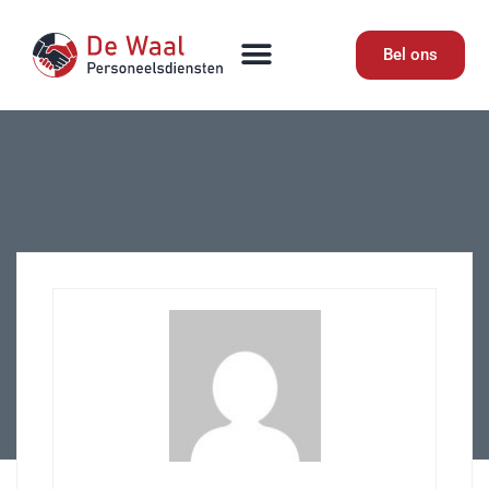
Bel ons