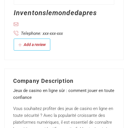
Inventonslemondedapres
Telephone: xxx-xxx-xxx
Add a review
Company Description
Jeux de casino en ligne sûr : comment jouer en toute
confiance
Vous souhaitez profiter des jeux de casino en ligne en
toute sécurité ? Avec la popularité croissante des
plateformes numériques, il est essentiel de connaître