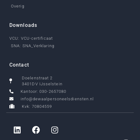
Overig
Downloads
VCU: VCU-certificaat
SNA: SNA_Verklaring
Contact
Doelenstraat 2
3401DV IJsselstein
Kantoor: 030-2657080
info@dewaalpersoneelsdiensten.nl
Kvk: 70804559