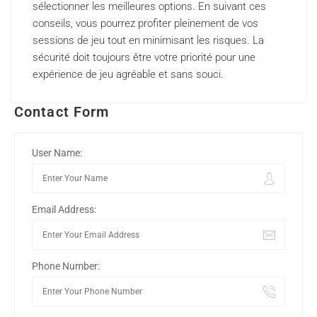
sélectionner les meilleures options. En suivant ces
conseils, vous pourrez profiter pleinement de vos
sessions de jeu tout en minimisant les risques. La
sécurité doit toujours être votre priorité pour une
expérience de jeu agréable et sans souci.
Contact Form
User Name:
Email Address:
Phone Number: