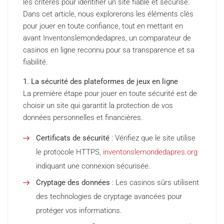
les critères pour identifier un site fiable et sécurisé.
Dans cet article, nous explorerons les éléments clés
pour jouer en toute confiance, tout en mettant en
avant Inventonslemondedapres, un comparateur de
casinos en ligne reconnu pour sa transparence et sa
fiabilité.
1. La sécurité des plateformes de jeux en ligne
La première étape pour jouer en toute sécurité est de
choisir un site qui garantit la protection de vos
données personnelles et financières.
Certificats de sécurité
: Vérifiez que le site utilise
le protocole HTTPS,
inventonslemondedapres.org
indiquant une connexion sécurisée.
Cryptage des données
: Les casinos sûrs utilisent
des technologies de cryptage avancées pour
protéger vos informations.