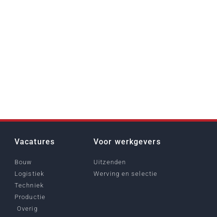
Vacatures
Voor werkgevers
Bouw
Uitzenden
Logistiek
Werving en selectie
Techniek
Productie
Overig