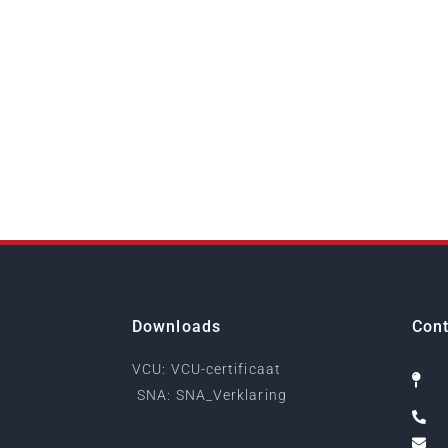
Downloads
Cont
VCU: VCU-certificaat
SNA: SNA_Verklaring