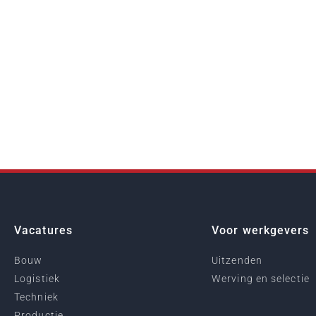
Vacatures
Voor werkgevers
Bouw
Uitzenden
Logistiek
Werving en selectie
Techniek
Productie