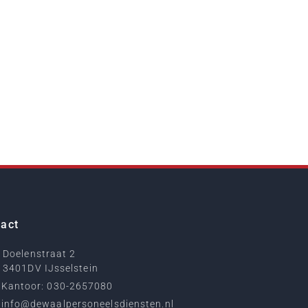
act
Doelenstraat 2
3401DV IJsselstein
Kantoor: 030-2657080
info@dewaalpersoneelsdiensten.nl