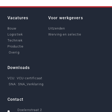
Vacatures
Voor werkgevers
Bouw
Uitzenden
Logistiek
Werving en selectie
Techniek
Productie
Overig
Downloads
VCU: VCU-certificaat
SNA: SNA_Verklaring
Contact
Doelenstraat 2