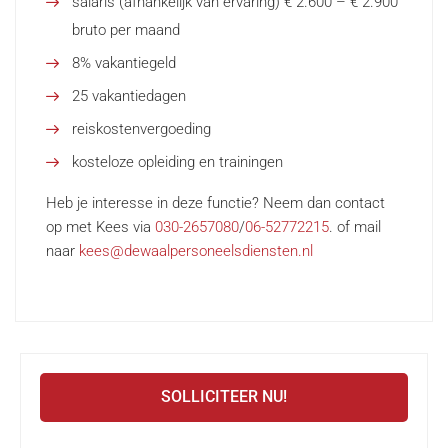
salaris (afhankelijk van ervaring) € 2.600 – € 2.900
bruto per maand
8% vakantiegeld
25 vakantiedagen
reiskostenvergoeding
kosteloze opleiding en trainingen
Heb je interesse in deze functie? Neem dan contact
op met Kees via
030-2657080
/
06-52772215
. of mail
naar
kees@dewaalpersoneelsdiensten.nl
SOLLICITEER NU!